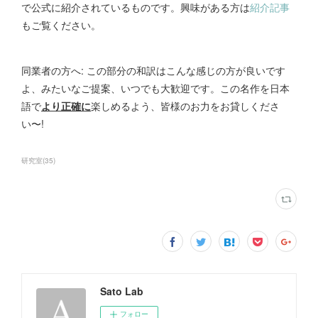
で公式に紹介されているものです。興味がある方は
紹介記事
もご覧ください。
同業者の方へ: この部分の和訳はこんな感じの方が良いです
よ、みたいなご提案、いつでも大歓迎です。この名作を日本
語で
より正確に
楽しめるよう、皆様のお力をお貸しくださ
い〜!
研究室
(
35
)
Sato Lab
フォロー