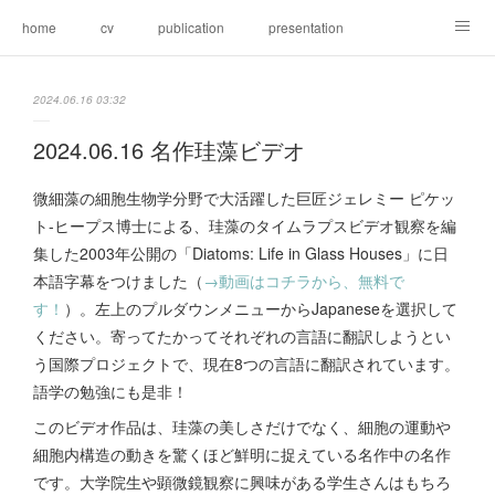
home
cv
publication
presentation
research
members
blog
gallery
2024.06.16 03:32
2024.06.16 名作珪藻ビデオ
微細藻の細胞生物学分野で大活躍した巨匠ジェレミー ピケッ
ト-ヒープス博士による、珪藻のタイムラプスビデオ観察を編
集した2003年公開の「Diatoms: Life in Glass Houses」に日
本語字幕をつけました（
→動画はコチラから、無料で
す！
）。左上のプルダウンメニューからJapaneseを選択して
ください。寄ってたかってそれぞれの言語に翻訳しようとい
う国際プロジェクトで、現在8つの言語に翻訳されています。
語学の勉強にも是非！
このビデオ作品は、珪藻の美しさだけでなく、細胞の運動や
細胞内構造の動きを驚くほど鮮明に捉えている名作中の名作
です。大学院生や顕微鏡観察に興味がある学生さんはもちろ