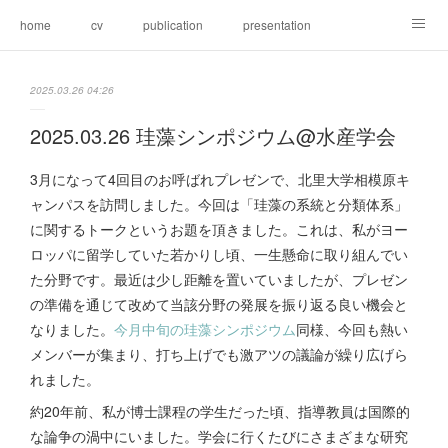
home
cv
publication
presentation
research
members
blog
gallery
2025.03.26 04:26
2025.03.26 珪藻シンポジウム@水産学会
3月になって4回目のお呼ばれプレゼンで、北里大学相模原キ
ャンパスを訪問しました。今回は「珪藻の系統と分類体系」
に関するトークというお題を頂きました。これは、私がヨー
ロッパに留学していた若かりし頃、一生懸命に取り組んでい
た分野です。最近は少し距離を置いていましたが、プレゼン
の準備を通じて改めて当該分野の発展を振り返る良い機会と
なりました。
今月中旬の珪藻シンポジウム
同様、今回も熱い
メンバーが集まり、打ち上げでも激アツの議論が繰り広げら
れました。
約20年前、私が博士課程の学生だった頃、指導教員は国際的
な論争の渦中にいました。学会に行くたびにさまざまな研究