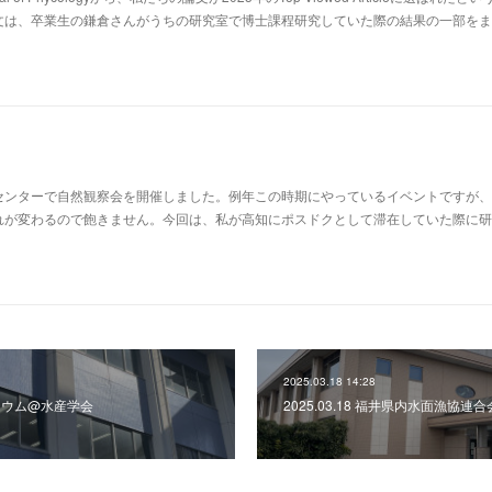
文は、卒業生の鎌倉さんがうちの研究室で博士課程研究していた際の結果の一部をま
センターで自然観察会を開催しました。例年この時期にやっているイベントですが、
れが変わるので飽きません。今回は、私が高知にポスドクとして滞在していた際に研
2025.03.18 14:28
ンポジウム@水産学会
2025.03.18 福井県内水面漁協連合