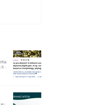
優秀論
に見…
いう嬉し