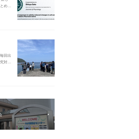
とめ…
毎回出
究対…
会