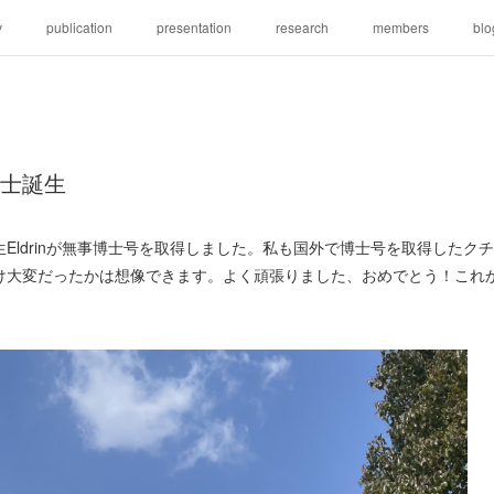
v
publication
presentation
research
members
blo
in博士誕生
Eldrinが無事博士号を取得しました。私も国外で博士号を取得したク
け大変だったかは想像できます。よく頑張りました、おめでとう！これ