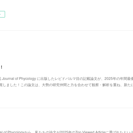
ー
賞！
urnal of Phycology に出版したレピドパルマ目の記載論文が、2025年の年間最
 Award を受賞しました！この論文は、大勢の研究仲間と力を合わせて観察・解析を重ね、新た
of Phycologyから、私たちの論文が2025年のTop Viewed Articleに選ばれたと